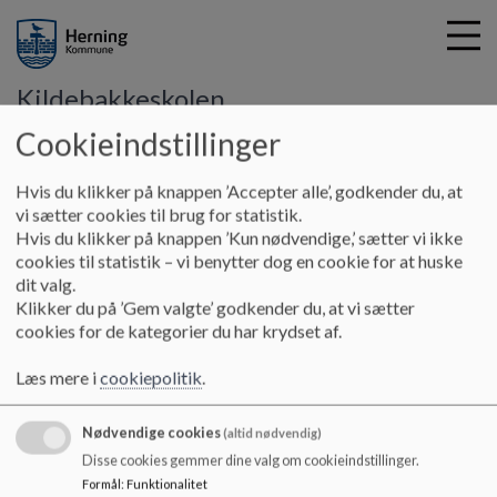
Kildebakkeskolen
Cookieindstillinger
G
Hvis du klikker på knappen ’Accepter alle’, godkender du, at
å
SFO
Værdigrundlag
vi sætter cookies til brug for statistik.
t
Hvis du klikker på knappen ’Kun nødvendige,’ sætter vi ikke
i
cookies til statistik – vi benytter dog en cookie for at huske
Værdigrundlag
l
dit valg.
h
Klikker du på ’Gem valgte’ godkender du, at vi sætter
o
cookies for de kategorier du har krydset af.
v
Værdigrundlag for Kildebakkens skole, SFO og børnehave.
e
Læs mere i
cookiepolitik
.
Dokumenter
d
i
Værdigrundlag_0.pdf
Nødvendige cookies
n
(altid nødvendig)
d
Disse cookies gemmer dine valg om cookieindstillinger.
h
Formål
:
Funktionalitet