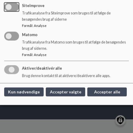
o
SiteImprove
l
Trafikanalyse fra Siteimprove som bruges til at følge de
d
Kildebakkeskolen
besøgendes brug af siderne
e
Soldalen 8, 7480 Vildbjerg
Formål
:
Analyse
t
kildebakkeskolen@herning.dk
Matomo
+45 9628 7690
Trafikanalyse fra Matomo som bruges til at følge de besøgendes
brug af siderne.
EAN NR.
5798005550839
Formål
:
Analyse
Tilgængelighedserklæring
Sitemap
Aktiver/deaktivér alle
Brug denne kontakt til at aktivere/deaktivere alle apps.
Kun nødvendige
Accepter valgte
Accepter alle
Cookie politik