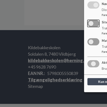
Nød
Dis
For
Sit
Traf
For
Ma
Kildebakkeskolen
Tra
For
Soldalen 8, 7480 Vildbjerg
kildebakkeskolen@herning.dk
Akt
+45 9628 7690
Brug
EAN NR.
5798005550839
Tilgængelighedserklæring
Kun 
Sitemap