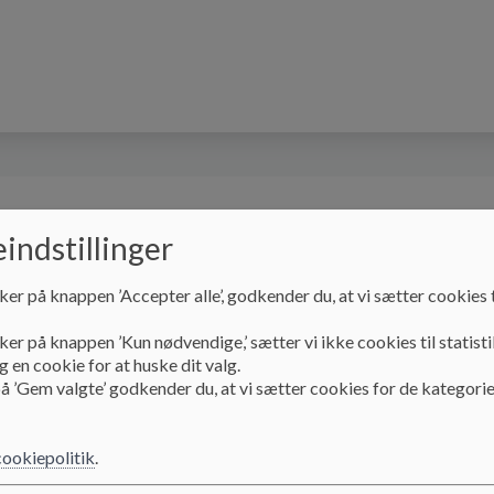
llesbestyrelsen
Praktisk info
Kontakt
indstillinger
ker på knappen ’Accepter alle’, godkender du, at vi sætter cookies t
Politikker og retningslinjer
Skolens samværsregler
ker på knappen ’Kun nødvendige,’ sætter vi ikke cookies til statisti
 en cookie for at huske dit valg.
å ’Gem valgte’ godkender du, at vi sætter cookies for de kategorie
Skolens samværsregl
cookiepolitik
.
-