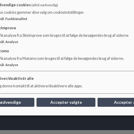
vendige cookies
(altid nødvendig)
Dokumenter
se cookies gemmer dine valg om cookieindstillinger.
Skolens samværsregler.pdf
mål
:
Funktionalitet
eImprove
ikanalyse fra Siteimprove som bruges til at følge de besøgendes brug af siderne
mål
:
Analyse
tomo
fikanalyse fra Matomo som bruges til at følge de besøgendes brug af siderne.
mål
:
Analyse
iver/deaktivér alle
 denne kontakt til at aktivere/deaktivere alle apps.
nødvendige
Accepter valgte
Accepter 