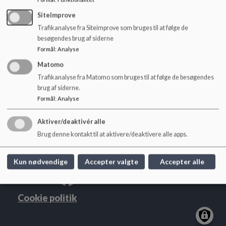
Principper for USU_0.pdf
o
l
SiteImprove
d
Trafikanalyse fra Siteimprove som bruges til at følge de
e
besøgendes brug af siderne
t
Formål
:
Analyse
Kildebakkeskolen
Matomo
Trafikanalyse fra Matomo som bruges til at følge de besøgendes
Soldalen 8, 7480 Vildbjerg
brug af siderne.
kildebakkeskolen@herning.dk
Formål
:
Analyse
+45 9628 7690
EAN NR.
5798005550839
Aktiver/deaktivér alle
Tilgængelighedserklæring
Brug denne kontakt til at aktivere/deaktivere alle apps.
Sitemap
Kun nødvendige
Accepter valgte
Accepter alle
Cookie politik