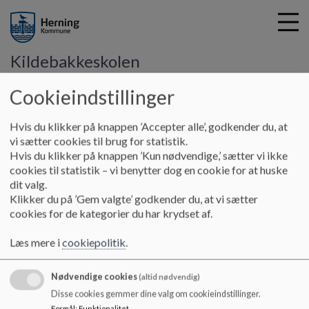
Kildebakkeskolen
Cookieindstillinger
G
å
Hvis du klikker på knappen ’Accepter alle’, godkender du, at
Politikker og retningslinjer
Principper
Principper for den
t
vi sætter cookies til brug for statistik.
understøttende undervisning
i
Hvis du klikker på knappen ’Kun nødvendige,’ sætter vi ikke
l
cookies til statistik – vi benytter dog en cookie for at huske
h
dit valg.
Principper for den understøttende
o
Klikker du på ’Gem valgte’ godkender du, at vi sætter
v
cookies for de kategorier du har krydset af.
undervisning
e
d
Læs mere i
cookiepolitik
.
i
-
n
Nødvendige cookies
(altid nødvendig)
d
Dokumenter
Disse cookies gemmer dine valg om cookieindstillinger.
h
Formål
:
Funktionalitet