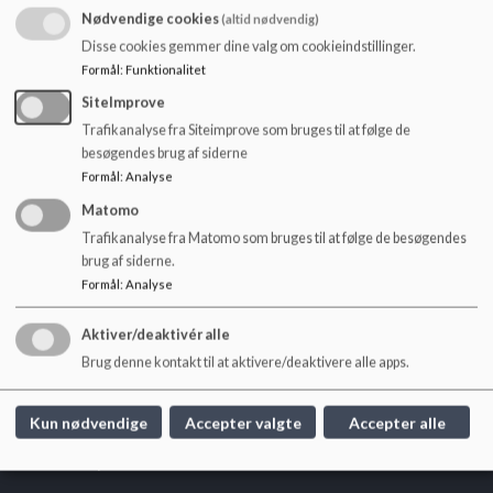
o
Nødvendige cookies
(altid nødvendig)
l
Disse cookies gemmer dine valg om cookieindstillinger.
Priser - 2026:
d
Formål
:
Funktionalitet
Heldags: 1997,- kr.
e
Eftermiddag inkl. ferier: 1654,- kr.
t
SiteImprove
Morgen inkl. ferier: 1066,- kr.
Trafikanalyse fra Siteimprove som bruges til at følge de
besøgendes brug af siderne
Formål
:
Analyse
Matomo
Trafikanalyse fra Matomo som bruges til at følge de besøgendes
brug af siderne.
Kildebakkeskolen
Formål
:
Analyse
Soldalen 8, 7480 Vildbjerg
Aktiver/deaktivér alle
kildebakkeskolen@herning.dk
Brug denne kontakt til at aktivere/deaktivere alle apps.
+45 9628 7690
EAN NR.
5798005550839
Kun nødvendige
Accepter valgte
Accepter alle
Tilgængelighedserklæring
Sitemap