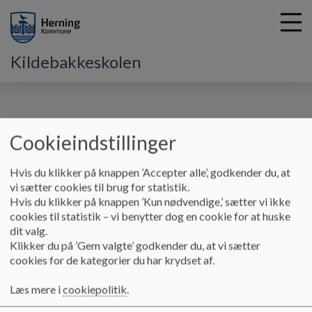
Kildebakkeskolen
G
å
SFO
Åbningstider, lukkedage og priser
Cookieindstillinger
t
i
Åbningstider, lukkedage og priser
l
Hvis du klikker på knappen ’Accepter alle’, godkender du, at
h
vi sætter cookies til brug for statistik.
o
Hvis du klikker på knappen ’Kun nødvendige,’ sætter vi ikke
v
Åbningstider:
cookies til statistik – vi benytter dog en cookie for at huske
e
Mandag og torsdag: kl. 6.15 - 7.50 og kl. 13.50 - 16.45
dit valg.
d
Tirsdag og onsdag: kl. 6.15 - 7.50 og kl. 13.05 - 16.45
Klikker du på ’Gem valgte’ godkender du, at vi sætter
i
Fredag: kl. 6.15 - 7.50 og kl. 13.05 - 15.30
cookies for de kategorier du har krydset af.
n
Lukkedage:
d
Læs mere i
cookiepolitik
.
Grundlovsdag og juleaften
h