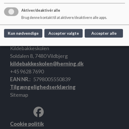
Aktiver/deaktivér alle
Brug denne kontakt til at aktivere/deaktivere alle apps.
Kun nødvendige
Accepter valgte
Accepter alle
Kildebakkeskolen
Soldalen 8, 7480 Vildbjerg
kildebakkeskolen@herning.dk
+45 9628 7690
EAN NR.
5798005550839
Tilgængelighedserklæring
Sitemap
Cookie politik