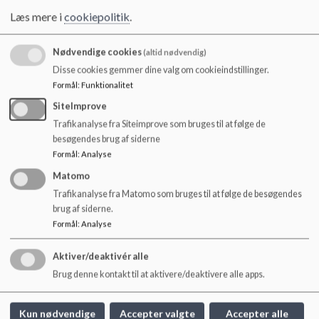
o
Mette Holk
Læs mere i
cookiepolitik
.
l
Rasmus Dahl Andersen
d
Rasmus Moesgaard Jørgensen
e
Nødvendige cookies
(altid nødvendig)
t
Medarbejderrepræsentanter
Disse cookies gemmer dine valg om cookieindstillinger.
Formål
:
Funktionalitet
Katrine Vejlgaard Kobberholm
SiteImprove
Michelle Lyskjær
Trafikanalyse fra Siteimprove som bruges til at følge de
Ledelsen
besøgendes brug af siderne
Formål
:
Analyse
Lisbeth Morsing - skoleleder
Matomo
Annika Hasselstrøm - pædagogisk leder børnehave
Trafikanalyse fra Matomo som bruges til at følge de besøgendes
brug af siderne.
Formål
:
Analyse
Aktiver/deaktivér alle
Kildebakkeskolen
Brug denne kontakt til at aktivere/deaktivere alle apps.
Soldalen 8, 7480 Vildbjerg
kildebakkeskolen@herning.dk
Kun nødvendige
Accepter valgte
Accepter alle