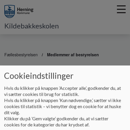
Kildebakkeskolen
G
å
Fællesbestyrelsen
Medlemmer af bestyrelsen
t
i
Medlemmer af bestyrelsen
l
Cookieindstillinger
h
o
Hvis du klikker på knappen ’Accepter alle’, godkender du, at
v
Forældrerepræsentanter
vi sætter cookies til brug for statistik.
e
Hvis du klikker på knappen ’Kun nødvendige,’ sætter vi ikke
Jørgen Arevad Lauridsen - formand
d
cookies til statistik – vi benytter dog en cookie for at huske
Sasja Unger Grønkjær Jørgensen - næstformand
i
dit valg.
Anna Mørk Medfors
n
Klikker du på ’Gem valgte’ godkender du, at vi sætter
Carsten Keller Dahl
d
cookies for de kategorier du har krydset af.
Marianne Aaes
h