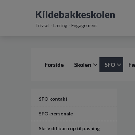
G
å
Kildebakkeskolen
t
i
Trivsel - Læring - Engagement
l
h
o
v
e
d
Forside
Skolen
SFO
Fæ
i
n
d
h
o
l
SFO kontakt
d
e
SFO-personale
t
Skriv dit barn op til pasning