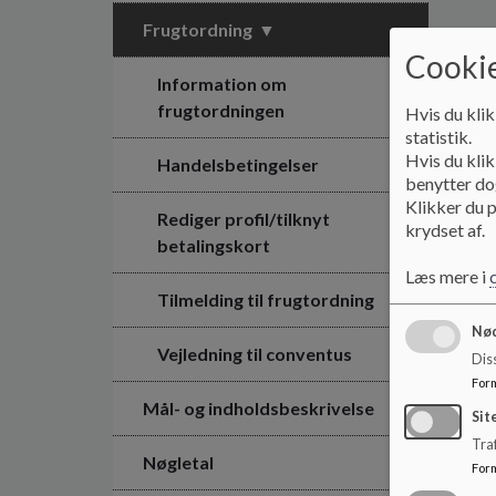
Frugtordning
Cookie
Information om
frugtordningen
Hvis du klik
statistik.
Hvis du klik
Handelsbetingelser
benytter dog
Klikker du p
Rediger profil/tilknyt
krydset af.
betalingskort
Læs mere i
Tilmelding til frugtordning
Nød
Vejledning til conventus
Dis
For
Mål- og indholdsbeskrivelse
Sit
Traf
Nøgletal
For