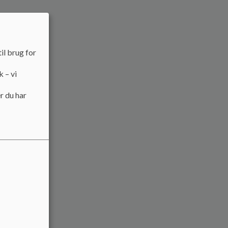
il brug for
k – vi
r du har