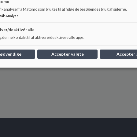
tomo
fikanalyse fra Matomo som bruges til at følge de besøgendes brug af siderne.
mål
:
Analyse
iver/deaktivér alle
 denne kontakt til at aktivere/deaktivere alle apps.
nødvendige
Accepter valgte
Accepter 