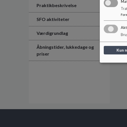
Ma
Praktikbeskrivelse
Tra
For
SFO aktiviteter
Akt
Værdigrundlag
Brug
Åbningstider, lukkedage og
Kun 
priser