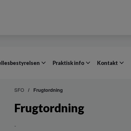
llesbestyrelsen
Praktisk info
Kontakt
SFO
Frugtordning
Frugtordning
-