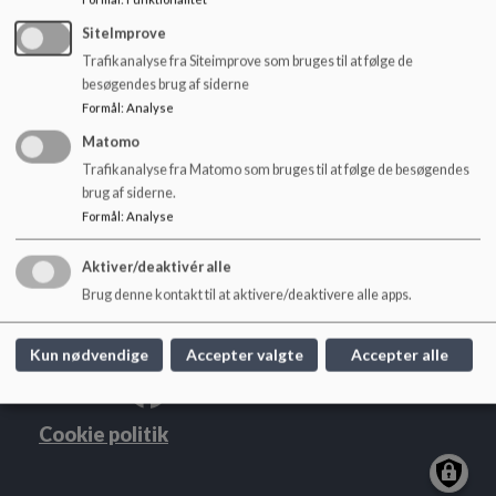
Principper for afholdelse af lejrskole_1.pdf
o
l
SiteImprove
d
Trafikanalyse fra Siteimprove som bruges til at følge de
e
besøgendes brug af siderne
t
Formål
:
Analyse
Kildebakkeskolen
Matomo
Trafikanalyse fra Matomo som bruges til at følge de besøgendes
Soldalen 8, 7480 Vildbjerg
brug af siderne.
kildebakkeskolen@herning.dk
Formål
:
Analyse
+45 9628 7690
EAN NR.
5798005550839
Aktiver/deaktivér alle
Tilgængelighedserklæring
Brug denne kontakt til at aktivere/deaktivere alle apps.
Sitemap
Kun nødvendige
Accepter valgte
Accepter alle
Cookie politik