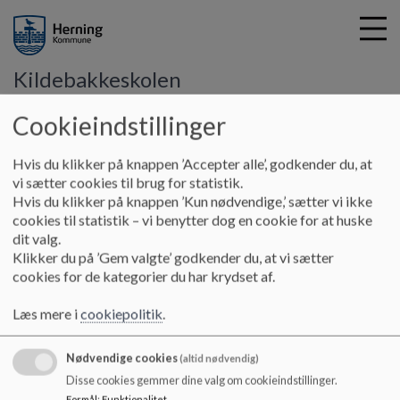
Kildebakkeskolen
Cookieindstillinger
G
å
Hvis du klikker på knappen ’Accepter alle’, godkender du, at
Politikker og retningslinjer
Principper
Principper for
t
vi sætter cookies til brug for statistik.
afholdelse af lejrskole
i
Hvis du klikker på knappen ’Kun nødvendige,’ sætter vi ikke
l
cookies til statistik – vi benytter dog en cookie for at huske
h
dit valg.
Principper for afholdelse af
o
Klikker du på ’Gem valgte’ godkender du, at vi sætter
v
cookies for de kategorier du har krydset af.
lejrskole
e
d
Læs mere i
cookiepolitik
.
i
-
n
Nødvendige cookies
(altid nødvendig)
d
Dokumenter
Disse cookies gemmer dine valg om cookieindstillinger.
h
Formål
:
Funktionalitet