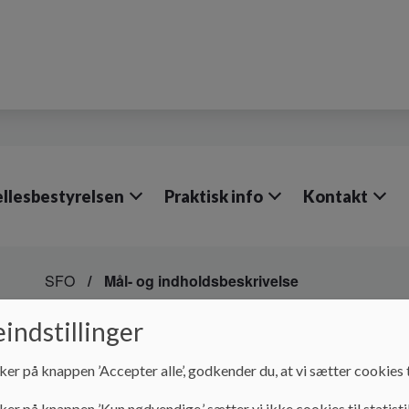
llesbestyrelsen
Praktisk info
Kontakt
SFO
Mål- og indholdsbeskrivelse
Mål- og indholdsbeskr
indstillinger
ker på knappen ’Accepter alle’, godkender du, at vi sætter cookies t
Mål- og indholdsbeskrivelse
ker på knappen ’Kun nødvendige,’ sætter vi ikke cookies til statisti