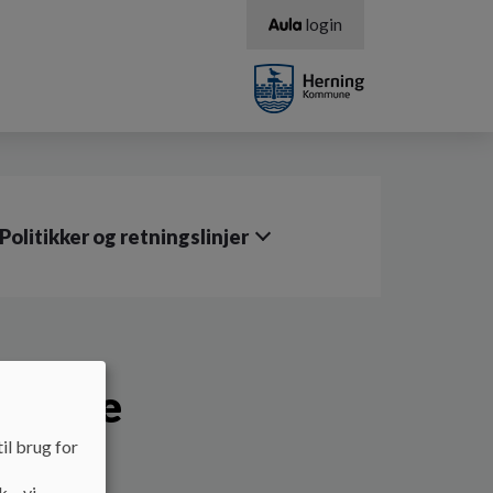
login
Politikker og retningslinjer
ivelse
il brug for
k – vi