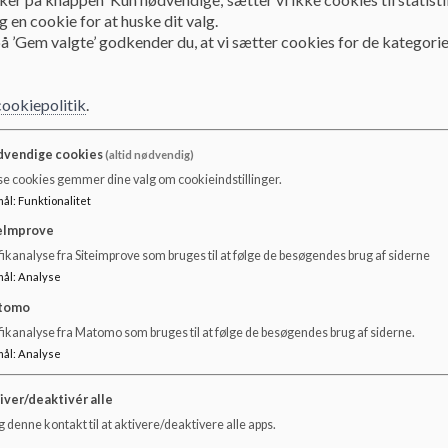
 en cookie for at huske dit valg.
Dokumenter
å ’Gem valgte’ godkender du, at vi sætter cookies for de kategorie
Mål- og indholdsbeskrivelse for skolefritidsordninger - 2025.pdf
cookiepolitik
.
vendige cookies
(altid nødvendig)
se cookies gemmer dine valg om cookieindstillinger.
mål
:
Funktionalitet
eImprove
ikanalyse fra Siteimprove som bruges til at følge de besøgendes brug af siderne
mål
:
Analyse
tomo
fikanalyse fra Matomo som bruges til at følge de besøgendes brug af siderne.
mål
:
Analyse
iver/deaktivér alle
 denne kontakt til at aktivere/deaktivere alle apps.