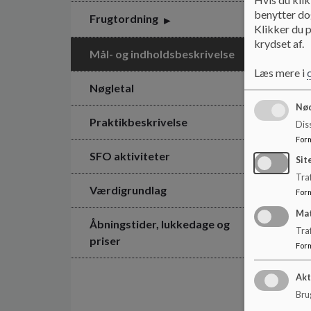
benytter dog
Frugtordning
Klikker du p
krydset af.
Mål- og indholdsbeskrivelse
Læs mere i
Nøgletal
Nød
Praktikbeskrivelse
Dis
For
SFO aktiviteter
Sit
Traf
Værdigrundlag
For
Ma
Åbningstider, lukkedage og
Tra
priser
For
Akt
Brug