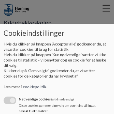
Kildebakkeskolen
Cookieindstillinger
G
Hvis du klikker på knappen ’Accepter alle’, godkender du, at
å
Hjem
vi sætter cookies til brug for statistik.
t
Hvis du klikker på knappen ’Kun nødvendige,’ sætter vi ikke
i
cookies til statistik – vi benytter dog en cookie for at huske
Skriv dit barn op til pasning
l
dit valg.
h
Klikker du på ’Gem valgte’ godkender du, at vi sætter
o
cookies for de kategorier du har krydset af.
v
-
e
Læs mere i
cookiepolitik
.
d
i
Nødvendige cookies
n
(altid nødvendig)
d
Kildebakkeskolen
Disse cookies gemmer dine valg om cookieindstillinger.
h
Formål
:
Funktionalitet
Soldalen 8, 7480 Vildbjerg