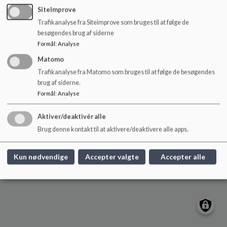
o
kildebakkeskolen@herning.dk
SiteImprove
l
Trafikanalyse fra Siteimprove som bruges til at følge de
+45 9628 7690
d
besøgendes brug af siderne
e
EAN NR.
5798005550839
Formål
:
Analyse
t
Tilgængelighedserklæring
Matomo
Sitemap
Trafikanalyse fra Matomo som bruges til at følge de besøgendes
brug af siderne.
Formål
:
Analyse
Cookie politik
Aktiver/deaktivér alle
Brug denne kontakt til at aktivere/deaktivere alle apps.
Kun nødvendige
Accepter valgte
Accepter alle